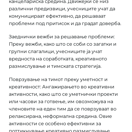
канцелариска средина. Движејќи се низ
различни предизвици, учесниците учат да
комуницираат ефективно, да решаваат
проблеми под притисок и да градат доверба.
Заеднички вежби за решавање проблеми:
Преку вежби, како што се соби со загатки и
групни слагалици, учесниците ја учат
вредноста на соработката, креативното
размислување и тимската стратегија.
Поврзување на тимот преку уметност и
креативност: Ангажирањето во креативни
активности, како што се уметнички проекти
или часови за готвење, им овозможува на
членовите на еден тим да се поврзуваат во
релаксирана, неформална средина. Овие
активности се особено ефективни за
поттикнување креативно размислување.