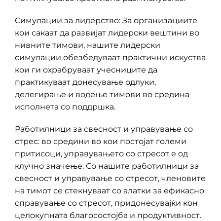
Симулации за лидерство: За организациите
кои сакаат да развијат лидерски вештини во
нивните тимови, нашите лидерски
симулации обезбедуваат практични искуства
кои ги охрабруваат учесниците да
практикуваат донесување одлуки,
делегирање и водење тимови во средина
исполнета со поддршка.
Работилници за свесност и управување со
стрес: во средини во кои постојат големи
притисоци, управувањето со стресот е од
клучно значење. Со нашите работилници за
свесност и управување со стресот, членовите
на тимот се стекнуваат со алатки за ефикасно
справување со стресот, придонесувајќи кон
целокупната благосостојба и продуктивност.