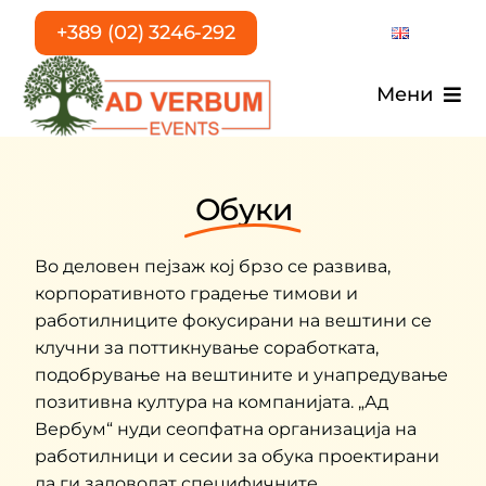
Skip
+389 (02) 3246-292
to
content
Мени
Почетна
Обуки
Услуги
Во деловен пејзаж кој брзо се развива,
За нас
корпоративното градење тимови и
работилниците фокусирани на вештини се
клучни за поттикнување соработката,
T.E.A.
подобрување на вештините и унапредување
позитивна култура на компанијата. „Ад
Референци
Вербум“ нуди сеопфатна организација на
работилници и сесии за обука проектирани
Кариера
да ги задоволат специфичните