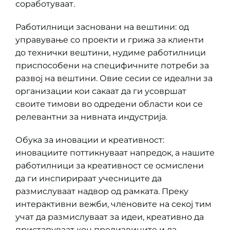
соработуваат.
Работилници засновани на вештини: од
управување со проекти и грижа за клиенти
до технички вештини, нудиме работилници
приспособени на специфичните потреби за
развој на вештини. Овие сесии се идеални за
организации кои сакаат да ги усовршат
своите тимови во одредени области кои се
релевантни за нивната индустрија.
Обука за иновации и креативност:
иновациите поттикнуваат напредок, а нашите
работилници за креативност се осмислени
да ги инспирираат учесниците да
размислуваат надвор од рамката. Преку
интерактивни вежби, членовите на секој тим
учат да размислуваат за идеи, креативно да
пристапуваат кон предизвиците и да