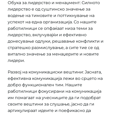
Обука за лидерство и менаџмент: Силното
лидерство е од суштинско значење за
водење на тимовите и поттикнување на
успехот на една организација. Со нашите
работилници се опфаќаат низа теми за
лидерство, вклучувајќи и ефективно
донесување одлуки, решавање конфликти и
стратешко размислување, а сите тие се од
витално значење за менаџерите и новите
лидери.
Развој на комуникациски вештини: Јасната,
ефективна комуникација лежи во срцето на
добро функционален тим. Нашите
работилници фокусирани на комуникација
им помагаат на учесниците да ги подобрат
своите вештини за слушање, јасно да ги
артикулираат идеите и поефикасно да