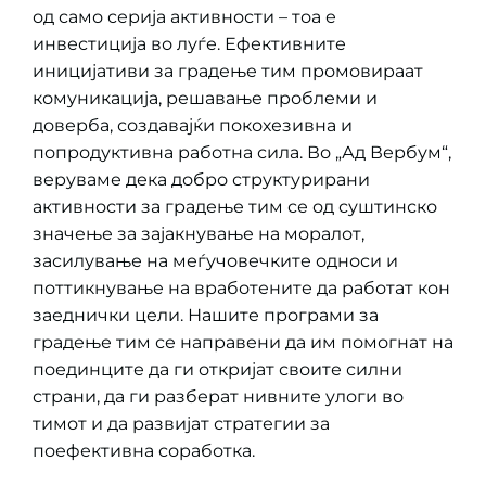
од само серија активности – тоа е
инвестиција во луѓе. Ефективните
иницијативи за градење тим промовираат
комуникација, решавање проблеми и
доверба, создавајќи покохезивна и
попродуктивна работна сила. Во „Ад Вербум“,
веруваме дека добро структурирани
активности за градење тим се од суштинско
значење за зајакнување на моралот,
засилување на меѓучовечките односи и
поттикнување на вработените да работат кон
заеднички цели. Нашите програми за
градење тим се направени да им помогнат на
поединците да ги откријат своите силни
страни, да ги разберат нивните улоги во
тимот и да развијат стратегии за
поефективна соработка.