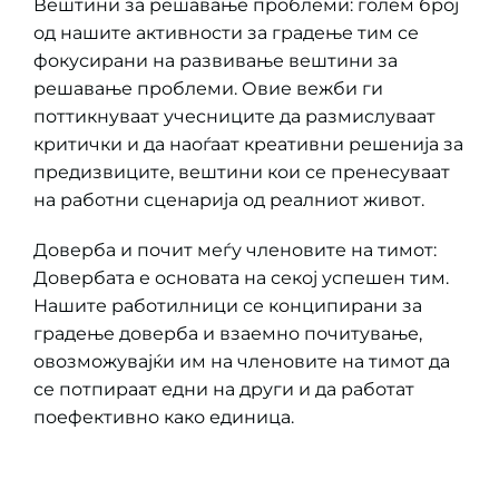
Вештини за решавање проблеми: голем број
од нашите активности за градење тим се
фокусирани на развивање вештини за
решавање проблеми. Овие вежби ги
поттикнуваат учесниците да размислуваат
критички и да наоѓаат креативни решенија за
предизвиците, вештини кои се пренесуваат
на работни сценарија од реалниот живот.
Доверба и почит меѓу членовите на тимот:
Довербата е основата на секој успешен тим.
Нашите работилници се конципирани за
градење доверба и взаемно почитување,
овозможувајќи им на членовите на тимот да
се потпираат едни на други и да работат
поефективно како единица.