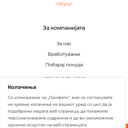
Обуки
За компанијата
За нас
Вработување
Побарај понуда
+389 (0) 2 3246 292
Колачиња
office@adverbum.com.mk
Со кликнување на „Прифати“, вие се согласувате
на чување колачиња на вашиот уред со цел да ја
подобриме нашата веб-страница, да покажеме
персонализирана содржина и да ви овозможиме
одлично искуство на веб-страницата.